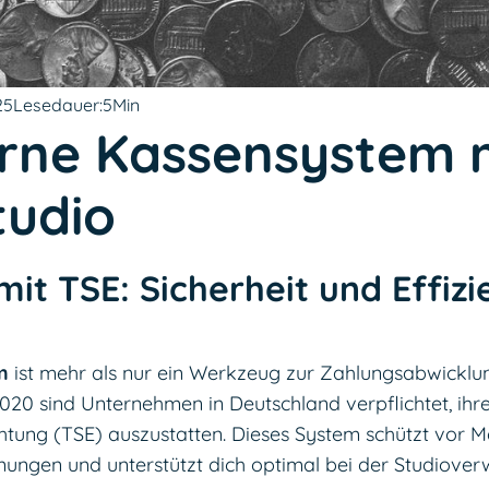
25
Lesedauer:
5
Min
rne Kassensystem m
tudio
t TSE: Sicherheit und Effizi
m
ist mehr als nur ein Werkzeug zur Zahlungsabwicklun
2020 sind Unternehmen in Deutschland verpflichtet, ih
chtung (TSE) auszustatten. Dieses System schützt vor Ma
nungen und unterstützt dich optimal bei der Studiover