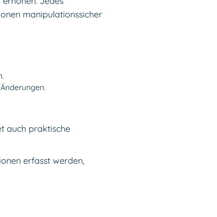
u erhöhen. Jedes
tionen manipulationssicher
n.
r Änderungen.
et auch praktische
ionen erfasst werden,