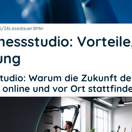
6/26
Lesedauer:
8
Min
nessstudio: Vorteil
ung
studio: Warum die Zukunft de
online und vor Ort stattfind