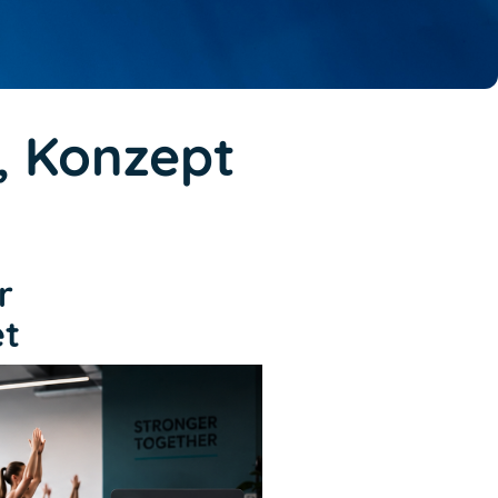
e, Konzept
r
et